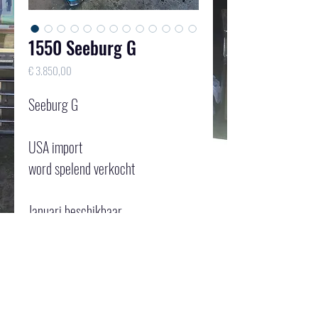
1550 Seeburg G
Price
€ 3.850,00
Seeburg G
USA import
word spelend verkocht
Januari beschikbaar 
Reserveer nu